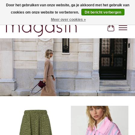
Door het gebruiken van onze website, ga je akkoord met het gebruik van
cookies om onze website te verbeteren.
Dit bericht verbergen
Hi, nice to meet you! Welcome to MAGASIN. Gratis verzending vanaf €100
Meer over cookies »
Winkelwa
Hero slideshow items
Items van productcarrousel