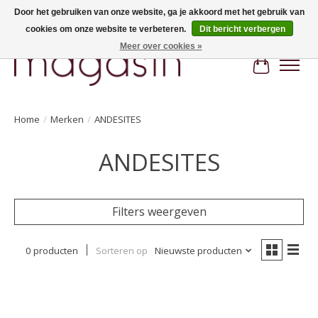
Door het gebruiken van onze website, ga je akkoord met het gebruik van
cookies om onze website te verbeteren.
Dit bericht verbergen
Hi, nice to meet you! Welcome to MAGASIN. Gratis verzending vanaf €100
Meer over cookies »
Winkelwa
Home
/
Merken
/
ANDESITES
ANDESITES
Filters weergeven
0 producten
Sorteren op
Nieuwste producten