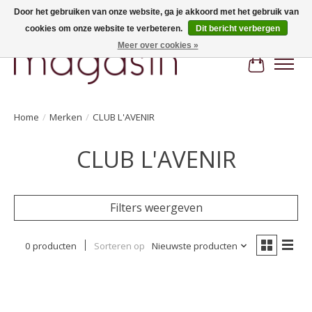
Door het gebruiken van onze website, ga je akkoord met het gebruik van
cookies om onze website te verbeteren.
Dit bericht verbergen
Hi, nice to meet you! Welcome to MAGASIN. Gratis verzending vanaf €100
Meer over cookies »
Winkelwa
Home
/
Merken
/
CLUB L'AVENIR
CLUB L'AVENIR
Filters weergeven
0 producten
Sorteren op
Nieuwste producten