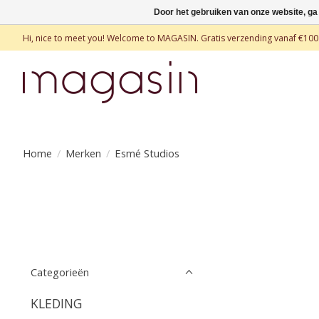
Door het gebruiken van onze website, ga
Hi, nice to meet you! Welcome to MAGASIN. Gratis verzending vanaf €100
Home
/
Merken
/
Esmé Studios
Categorieën
KLEDING