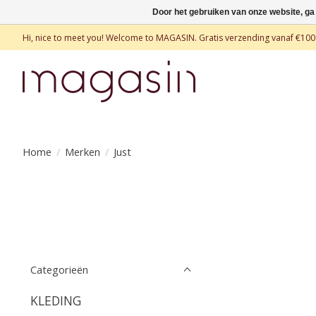
Door het gebruiken van onze website, ga
Hi, nice to meet you! Welcome to MAGASIN. Gratis verzending vanaf €100
Home
/
Merken
/
Just
Categorieën
KLEDING