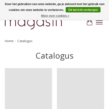
Door het gebruiken van onze website, ga je akkoord met het gebruik van
cookies om onze website te verbeteren.
Dit bericht verbergen
Hi, nice to meet you! Welcome to MAGASIN. Gratis verzending vanaf €100
Meer over cookies »
Winkelwa
Home
/
Catalogus
Catalogus