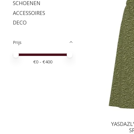
SCHOENEN
ACCESSOIRES
DECO
Prijs
Minimale prijswaarde
Price maximum value
€
0
- €
400
YASDAZL
S