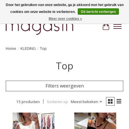
Door het gebruiken van onze website, ga je akkoord met het gebruik van
cookies om onze website te verbeteren.
Dit bericht verbergen
Hi, nice to meet you! Welcome to MAGASIN. Gratis verzending vanaf €100
Meer over cookies »
Winkelwa
Home
/
KLEDING
/
Top
Top
Filters weergeven
15 producten
Sorteren op
Meest bekeken