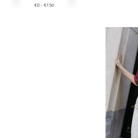
€
0
- €
150