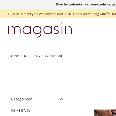
Door het gebruiken van onze website, ga
Hi, nice to meet you! Welcome to MAGASIN. Gratis verzending vanaf €100
Home
/
KLEDING
/
Waistcoat
Categorieën
KLEDING