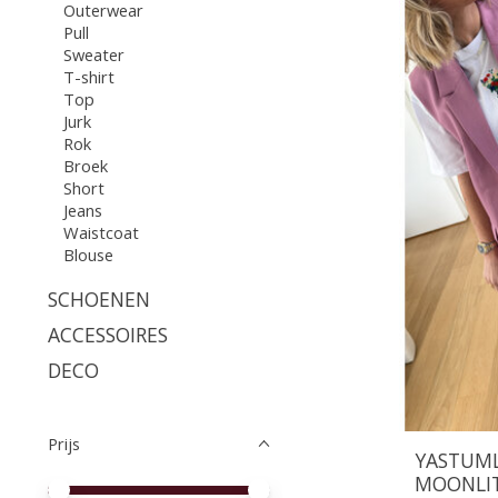
Outerwear
Pull
Sweater
T-shirt
Top
Jurk
Rok
Broek
Short
Jeans
Waistcoat
Blouse
SCHOENEN
ACCESSOIRES
DECO
Prijs
YASTUML
MOONLI
Minimale prijswaarde
Price maximum value