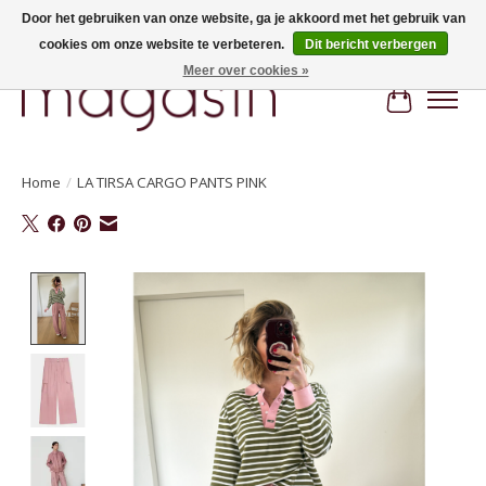
Door het gebruiken van onze website, ga je akkoord met het gebruik van
cookies om onze website te verbeteren.
Dit bericht verbergen
Hi, nice to meet you! Welcome to MAGASIN. Gratis verzending vanaf €100
Meer over cookies »
Winkelwa
Home
/
LA TIRSA CARGO PANTS PINK
Product image slideshow Items