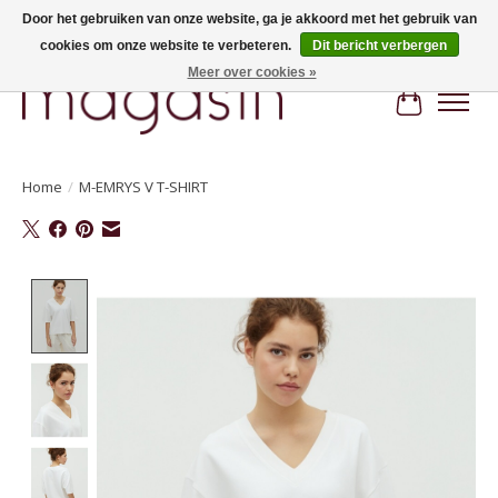
Door het gebruiken van onze website, ga je akkoord met het gebruik van
cookies om onze website te verbeteren.
Dit bericht verbergen
Hi, nice to meet you! Welcome to MAGASIN. Gratis verzending vanaf €100
Meer over cookies »
Winkelwa
Home
/
M-EMRYS V T-SHIRT
Product image slideshow Items