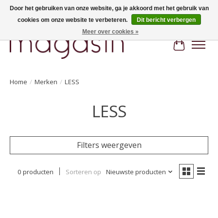
Door het gebruiken van onze website, ga je akkoord met het gebruik van
cookies om onze website te verbeteren.
Dit bericht verbergen
Hi, nice to meet you! Welcome to MAGASIN. Gratis verzending vanaf €100
Meer over cookies »
Winkelwa
Home
/
Merken
/
LESS
LESS
Filters weergeven
0 producten
Sorteren op
Nieuwste producten