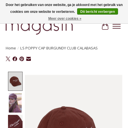
Door het gebruiken van onze website, ga je akkoord met het gebruik van
cookies om onze website te verbeteren.
Dit bericht verbergen
Hi, nice to meet you! Welcome to MAGASIN. Gratis verzending vanaf €100
Meer over cookies »
Winkelwa
Home
/
LS POPPY CAP BURGUNDY CLUB CALABASAS
Product image slideshow Items