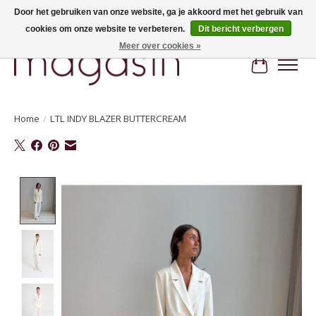
Door het gebruiken van onze website, ga je akkoord met het gebruik van
cookies om onze website te verbeteren.
Dit bericht verbergen
Hi, nice to meet you! Welcome to MAGASIN. Gratis verzending vanaf €100
Meer over cookies »
Winkelwa
Home
/
LTL INDY BLAZER BUTTERCREAM
Product image slideshow Items