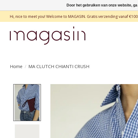
Door het gebruiken van onze website, ga
Hi, nice to meet you! Welcome to MAGASIN. Gratis verzending vanaf €100
Home
/
MA CLUTCH CHIANTI CRUSH
Product image slideshow Items