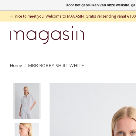
Door het gebruiken van onze website, ga
Hi, nice to meet you! Welcome to MAGASIN. Gratis verzending vanaf €100
Home
/
MBB BOBBY SHIRT WHITE
Product image slideshow Items