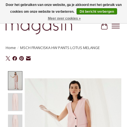
Door het gebruiken van onze website, ga je akkoord met het gebruik van
cookies om onze website te verbeteren.
Dit bericht verbergen
Hi, nice to meet you! Welcome to MAGASIN. Gratis verzending vanaf €100
Meer over cookies »
Winkelwa
Home
/
MSCH FRANCISKA HW PANTS LOTUS MELANGE
Product image slideshow Items