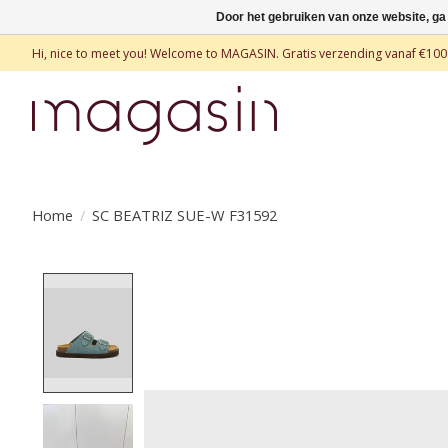
Door het gebruiken van onze website, ga
Hi, nice to meet you! Welcome to MAGASIN. Gratis verzending vanaf €100
Home
/
SC BEATRIZ SUE-W F31592
Product image slideshow Items