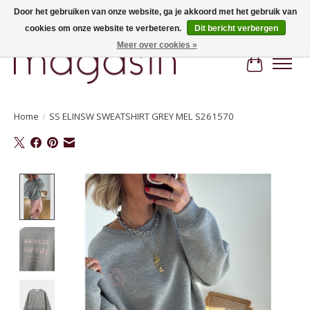
Door het gebruiken van onze website, ga je akkoord met het gebruik van
cookies om onze website te verbeteren.
Dit bericht verbergen
Hi, nice to meet you! Welcome to MAGASIN. Gratis verzending vanaf €100
Meer over cookies »
Winkelwa
Home
/
SS ELINSW SWEATSHIRT GREY MEL S261570
Product image slideshow Items