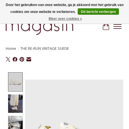
Door het gebruiken van onze website, ga je akkoord met het gebruik van
cookies om onze website te verbeteren.
Dit bericht verbergen
Hi, nice to meet you! Welcome to MAGASIN. Gratis verzending vanaf €100
Meer over cookies »
Winkelwa
Home
/
THE RE-RUN VINTAGE SUEDE
Product image slideshow Items