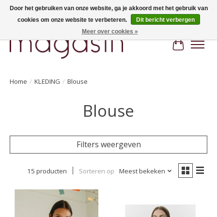
Door het gebruiken van onze website, ga je akkoord met het gebruik van
cookies om onze website te verbeteren.
Dit bericht verbergen
Hi, nice to meet you! Welcome to MAGASIN. Gratis verzending vanaf €100
Meer over cookies »
Winkelwa
Home
/
KLEDING
/
Blouse
Blouse
Filters weergeven
15 producten
Sorteren op
Meest bekeken