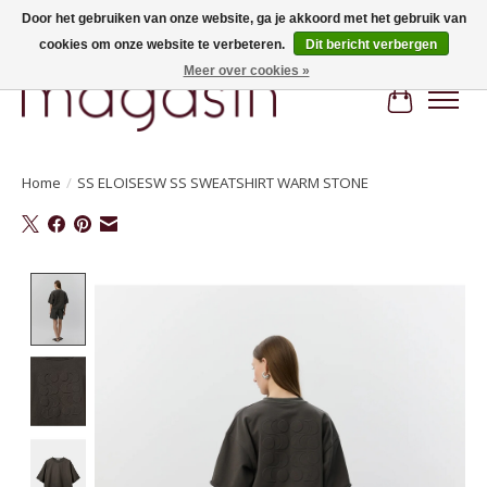
Door het gebruiken van onze website, ga je akkoord met het gebruik van
cookies om onze website te verbeteren.
Dit bericht verbergen
Hi, nice to meet you! Welcome to MAGASIN. Gratis verzending vanaf €100
Meer over cookies »
Winkelwa
Home
/
SS ELOISESW SS SWEATSHIRT WARM STONE
Product image slideshow Items